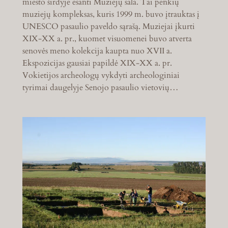
miesto širdyje esanti Muziejų sala. Tai penkių
muziejų kompleksas, kuris 1999 m. buvo įtrauktas į
UNESCO pasaulio paveldo sąrašą. Muziejai įkurti
XIX-XX a. pr., kuomet visuomenei buvo atverta
senovės meno kolekcija kaupta nuo XVII a.
Ekspozicijas gausiai papildė XIX-XX a. pr.
Vokietijos archeologų vykdyti archeologiniai
tyrimai daugelyje Senojo pasaulio vietovių…