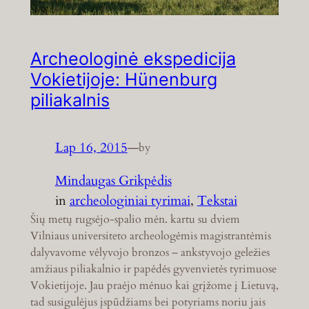
Archeologinė ekspedicija
Vokietijoje: Hünenburg
piliakalnis
Lap 16, 2015
—
by
Mindaugas Grikpėdis
in
archeologiniai tyrimai
, 
Tekstai
Šių metų rugsėjo-spalio mėn. kartu su dviem
Vilniaus universiteto archeologėmis magistrantėmis
dalyvavome vėlyvojo bronzos – ankstyvojo geležies
amžiaus piliakalnio ir papėdės gyvenvietės tyrimuose
Vokietijoje. Jau praėjo mėnuo kai grįžome į Lietuvą,
tad susigulėjus įspūdžiams bei potyriams noriu jais