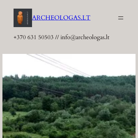
Eiti
prie
ARCHEOLOGAS.LT
turinio
+370 631 50503 // info@archeologas.lt