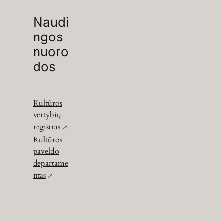
Naudi
ngos
nuoro
dos
Kultūros
vertybių
registras
Kultūros
paveldo
departame
ntas