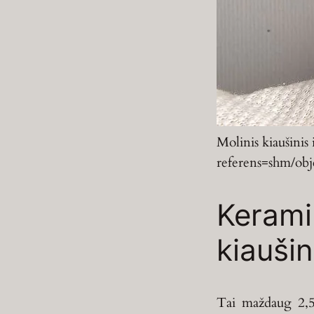
Molinis kiaušinis
referens=shm/ob
Kerami
kiaušin
Tai maždaug 2,5