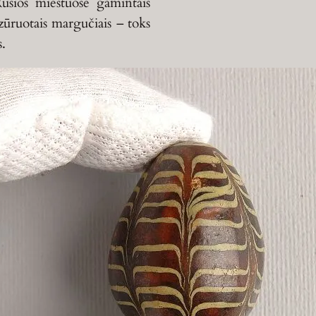
usios miestuose gamintais
zūruotais margučiais – toks
s.