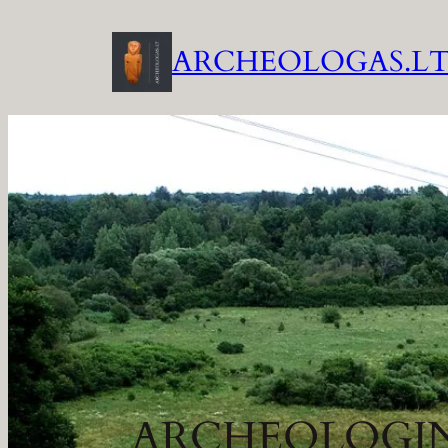
Eiti
prie
ARCHEOLOGAS.L
turinio
ARCHEOLOGINI