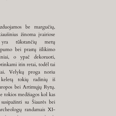
aizduojamos be margučių,
kiaušinius žinoma įvairiose
 yra tūkstančių metų
pumo bei prastų išlikimo
iniai, o ypač dekoruoti,
inkami itin retai, todėl tai
iniai. Velykų proga noriu
 keletą tokių radinių iš
uropos bei Artimųjų Rytų.
e tokios medžiagos kol kas
 susipažinti su Šiaurės bei
archeologų randamais XI-