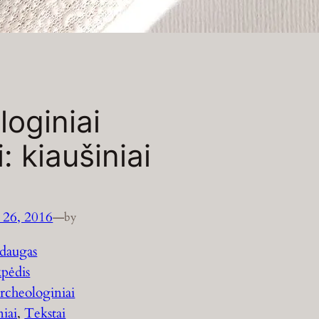
loginiai
i: kiaušiniai
 26, 2016
—
by
daugas
pėdis
rcheologiniai
niai
, 
Tekstai