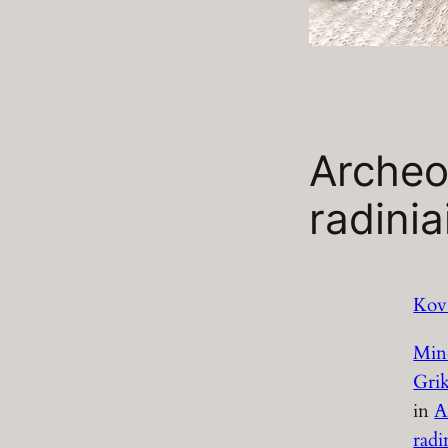
Archeo
radinia
Kov
Min
Grik
in
A
radi