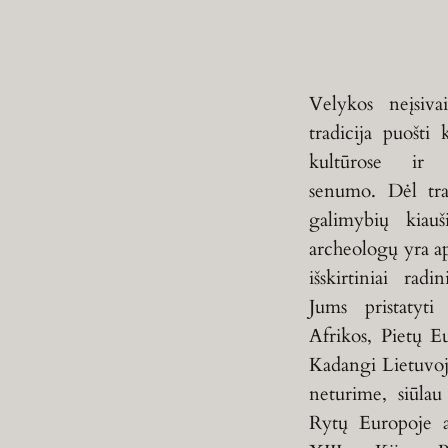
Velykos neįsiv
tradicija puošti 
kultūrose ir
senumo. Dėl tra
galimybių kiauš
archeologų yra apt
išskirtiniai rad
Jums pristatyti
Afrikos, Pietų E
Kadangi Lietuvoj
neturime, siūlau
Rytų Europoje 