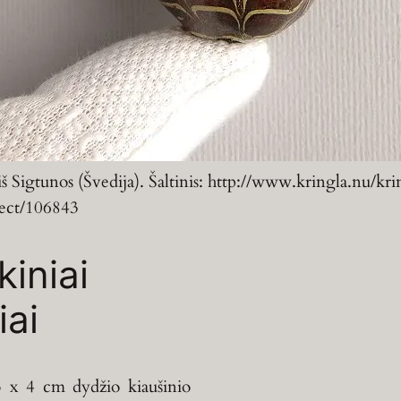
 iš Sigtunos (Švedija). Šaltinis: http://www.kringla.nu/kri
ject/106843
kiniai
iai
 x 4 cm dydžio kiaušinio