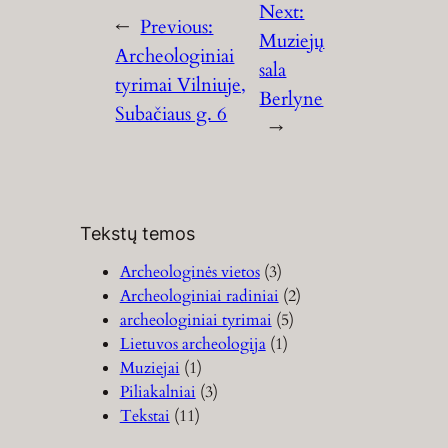
Next:
←
Previous:
Muziejų
Archeologiniai
sala
tyrimai Vilniuje,
Berlyne
Subačiaus g. 6
→
Tekstų temos
Archeologinės vietos
(3)
Archeologiniai radiniai
(2)
archeologiniai tyrimai
(5)
Lietuvos archeologija
(1)
Muziejai
(1)
Piliakalniai
(3)
Tekstai
(11)