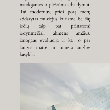
naudojamos ir plėšrūnų atbaidymui.
Tai modernus, prieš porą metų
atidarytas muziejus kuriame be šių
iečių taip pat pristatomi
ledynmečiai, akmens amžius,
žmogaus evoliucija ir kt., o per
langus matosi ir minėta anglies
kasykla.