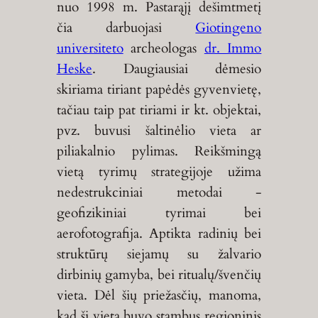
nuo 1998 m. Pastarąjį dešimtmetį
čia darbuojasi
Giotingeno
universiteto
archeologas
dr. Immo
Heske
. Daugiausiai dėmesio
skiriama tiriant papėdės gyvenvietę,
tačiau taip pat tiriami ir kt. objektai,
pvz. buvusi šaltinėlio vieta ar
piliakalnio pylimas. Reikšmingą
vietą tyrimų strategijoje užima
nedestrukciniai metodai -
geofizikiniai tyrimai bei
aerofotografija. Aptikta radinių bei
struktūrų siejamų su žalvario
dirbinių gamyba, bei ritualų/švenčių
vieta. Dėl šių priežasčių, manoma,
kad ši vieta buvo stambus regioninis