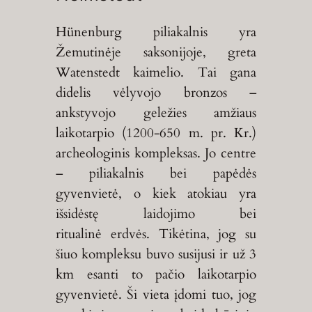
Hünenburg piliakalnis yra
Žemutinėje saksonijoje, greta
Watenstedt kaimelio. Tai gana
didelis vėlyvojo bronzos –
ankstyvojo geležies amžiaus
laikotarpio (1200-650 m. pr. Kr.)
archeologinis kompleksas. Jo centre
– piliakalnis bei papėdės
gyvenvietė, o kiek atokiau yra
išsidėstę laidojimo bei
ritualinė erdvės. Tikėtina, jog su
šiuo kompleksu buvo susijusi ir už 3
km esanti to pačio laikotarpio
gyvenvietė. Ši vieta įdomi tuo, jog