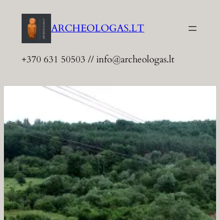
Eiti
prie
ARCHEOLOGAS.LT
turinio
+370 631 50503 // info@archeologas.lt