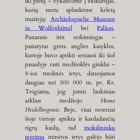
iki pietų – vykdavome į ekskursijas,
kurių metu aplankėme keletą
muziejų:
Archäologische Museum
in Wolfenbüttel
bei
Paläon
.
Pastarasis itin reikšmingas –
pastatytas greta anglies kasyklos,
kurioje buvo aptikti seniausi iki šiol
pasaulyje rasti medžioklės ginklai –
8-ios medinės ietys, datuojamos
daugiau nei 300 000 m. pr. Kr.
Teigiama, jog jomis laukinius
arklius medžiojo
Homo
Heidelbergensis.
Beje, visai neseniai
šioje vietoje aptikta ir kardadančių
tigrų kaulų, tad
mokslininkų
teigimu
minėtos ietys galėjo būti