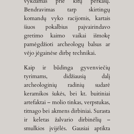
vykdamas prie kitų perkasų.
Bendravimas tarp skirtingų
komandų vyko racijomis, kartais
šiuos pokalbius paįvairindavo
gretimo kaimo vaikai išmokę
pamėgdžioti archeologų balsus ar
vėjo jėgainėse dirbę technikai.
Kaip ir būdinga gyvenviečių
tyrimams, didžiausią dalį
archeologinių radinių sudarė
keramikos šukės, bei kt. buitiniai
artefaktai – molio tinkas, verpstukas,
titnago bei akmens dirbiniai. Surasta
ir keletas žalvario dirbinėlių –
smulkios įvijėlės. Gausiai aptikta