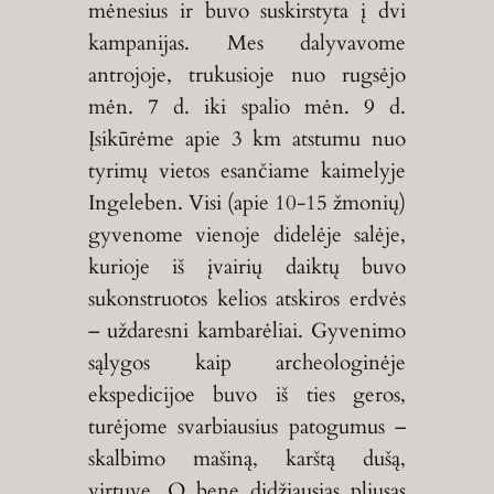
mėnesius ir buvo suskirstyta į dvi
kampanijas. Mes dalyvavome
antrojoje, trukusioje nuo rugsėjo
mėn. 7 d. iki spalio mėn. 9 d.
Įsikūrėme apie 3 km atstumu nuo
tyrimų vietos esančiame kaimelyje
Ingeleben. Visi (apie 10-15 žmonių)
gyvenome vienoje didelėje salėje,
kurioje iš įvairių daiktų buvo
sukonstruotos kelios atskiros erdvės
– uždaresni kambarėliai. Gyvenimo
sąlygos kaip archeologinėje
ekspedicijoe buvo iš ties geros,
turėjome svarbiausius patogumus –
skalbimo mašiną, karštą dušą,
virtuvę. O bene didžiausias pliusas