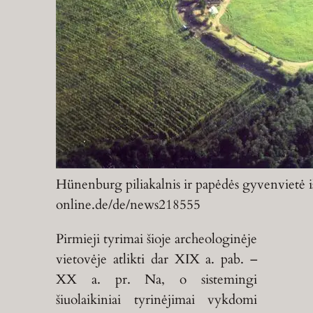
Hünenburg piliakalnis ir papėdės gyvenvietė iš 
online.de/de/news218555
Pirmieji tyrimai šioje archeologinėje
vietovėje atlikti dar XIX a. pab. –
XX a. pr. Na, o sistemingi
šiuolaikiniai tyrinėjimai vykdomi