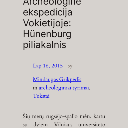
Archeologinė
ekspedicija
Vokietijoje:
Hünenburg
piliakalnis
Lap 16, 2015
—
by
Mindaugas Grikpėdis
in
archeologiniai tyrimai
, 
Tekstai
Šių metų rugsėjo-spalio mėn. kartu
su dviem Vilniaus universiteto