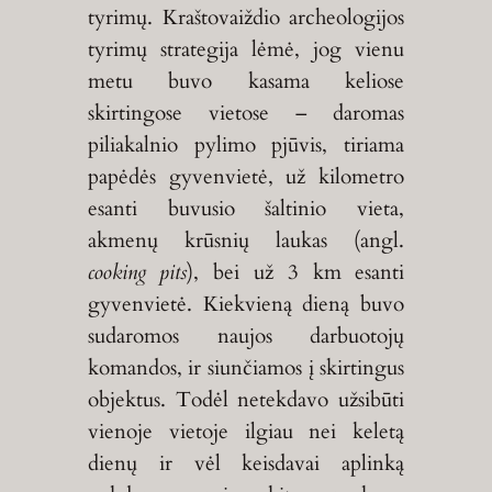
tyrimų. Kraštovaiždio archeologijos
tyrimų strategija lėmė, jog vienu
metu buvo kasama keliose
skirtingose vietose – daromas
piliakalnio pylimo pjūvis, tiriama
papėdės gyvenvietė, už kilometro
esanti buvusio šaltinio vieta,
akmenų krūsnių laukas (angl.
cooking pits
), bei už 3 km esanti
gyvenvietė. Kiekvieną dieną buvo
sudaromos naujos darbuotojų
komandos, ir siunčiamos į skirtingus
objektus. Todėl netekdavo užsibūti
vienoje vietoje ilgiau nei keletą
dienų ir vėl keisdavai aplinką