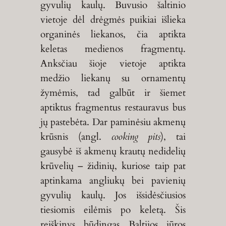
gyvulių kaulų. Buvusio šaltinio
vietoje dėl drėgmės puikiai išlieka
organinės liekanos, čia aptikta
keletas medienos fragmentų.
Anksčiau šioje vietoje aptikta
medžio liekanų su ornamentų
žymėmis, tad galbūt ir šiemet
aptiktus fragmentus restauravus bus
jų pastebėta. Dar paminėsiu akmenų
krūsnis (angl.
cooking pits
), tai
gausybė iš akmenų krautų nedidelių
krūvelių – židinių, kuriose taip pat
aptinkama angliukų bei pavienių
gyvulių kaulų. Jos išsidėsčiusios
tiesiomis eilėmis po keletą. Šis
reiškinys būdingas Baltijos jūros