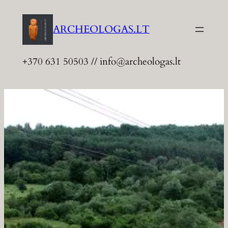
Eiti
prie
ARCHEOLOGAS.LT
turinio
+370 631 50503 // info@archeologas.lt