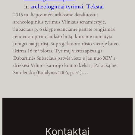
in
archeologiniai tyrimai
, 
Tekstai
2015 m. liepos mėn. atlikome detaliuosius
archeologinius tyrimus Vilniaus senamiestyje.
Subačiaus g. 6 sklype esančiame pastate rengiamasi
renovuoti pirmo aukšto butą, kuriame numatyta
įrengti naują rūsį. Suprojektuoto rūsio vietoje buvo
ištirtas 16 m² plotas. Tyrimų vietos apžvalga
Dabartinės Subačiaus gatvės vietoje jau nuo XIV a.
driekėsi Vilnios kairiojo kranto kelias į Polocką bei
Smolenską (Katalynas 2006, p. 51).…
Kontaktai