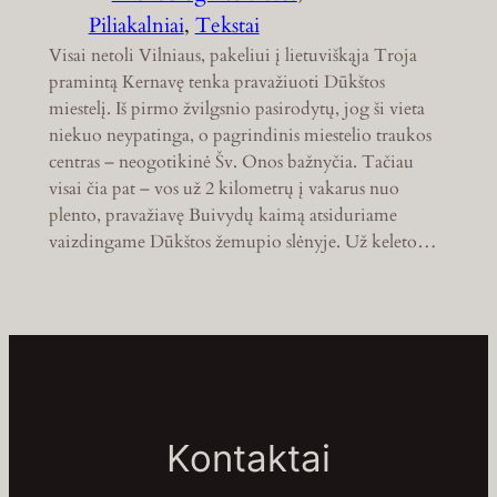
Piliakalniai
, 
Tekstai
Visai netoli Vilniaus, pakeliui į lietuviškąja Troja
pramintą Kernavę tenka pravažiuoti Dūkštos
miestelį. Iš pirmo žvilgsnio pasirodytų, jog ši vieta
niekuo neypatinga, o pagrindinis miestelio traukos
centras – neogotikinė Šv. Onos bažnyčia. Tačiau
visai čia pat – vos už 2 kilometrų į vakarus nuo
plento, pravažiavę Buivydų kaimą atsiduriame
vaizdingame Dūkštos žemupio slėnyje. Už keleto…
Kontaktai