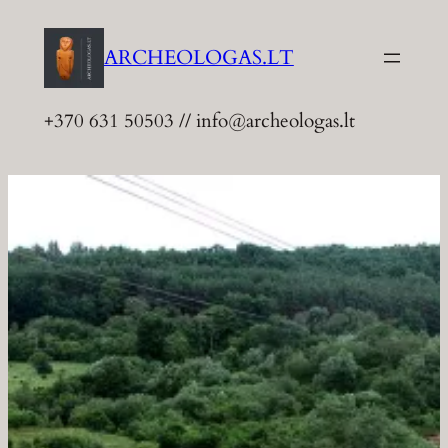
Eiti
prie
ARCHEOLOGAS.LT
turinio
+370 631 50503 // info@archeologas.lt