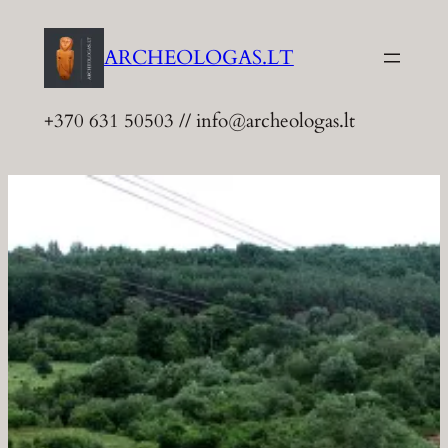
Eiti
prie
ARCHEOLOGAS.LT
turinio
+370 631 50503 // info@archeologas.lt