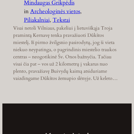
Mindaugas Grikpėdis
in
Archeologinės vietos
, 
Piliakalniai
, 
Tekstai
Visai netoli Vilniaus, pakeliui į lietuviškąja Troja
pramintą Kernavę tenka pravažiuoti Dūkštos
miestelį. Iš pirmo žvilgsnio pasirodytų, jog ši vieta
niekuo neypatinga, o pagrindinis miestelio traukos
centras – neogotikinė Šv. Onos bažnyčia. Tačiau
visai čia pat – vos už 2 kilometrų į vakarus nuo
plento, pravažiavę Buivydų kaimą atsiduriame
vaizdingame Dūkštos žemupio slėnyje. Už keleto…